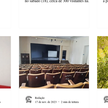
no sábado (18), cerca de 300 visitantes na
a p
Central...
Sem
Redação
a
17 de nov. de 2023
2 min de leitura