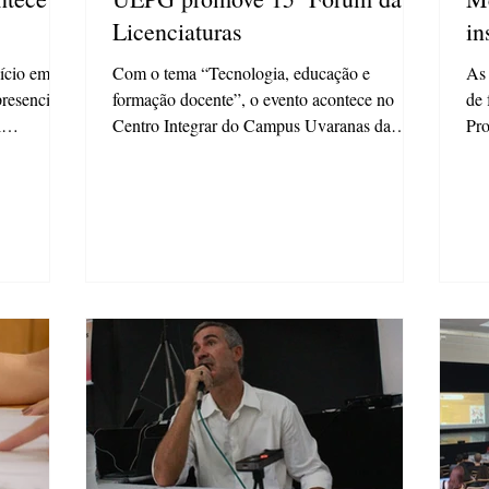
Licenciaturas
in
nício em
Com o tema “Tecnologia, educação e
As 
resenciais
formação docente”, o evento acontece no
de 
l
Centro Integrar do Campus Uvaranas da
Pr
Universidade na...
da.