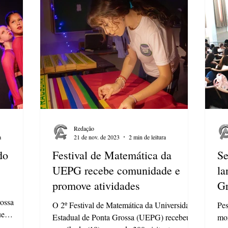
Redação
a
21 de nov. de 2023
2 min de leitura
do
Festival de Matemática da
S
UEPG recebe comunidade e
la
promove atividades
Gr
rossa
O 2º Festival de Matemática da Universidade
Pes
ue
Estadual de Ponta Grossa (UEPG) recebeu,
mon