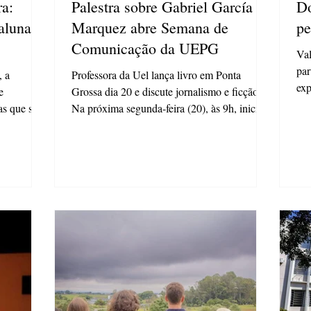
a:
Palestra sobre Gabriel García
Do
alunas
Marquez abre Semana de
pe
Comunicação da UEPG
Val
par
, a
Professora da Uel lança livro em Ponta
exp
e
Grossa dia 20 e discute jornalismo e ficção
dou
as que seus
Na próxima segunda-feira (20), às 9h, inicia a
32ª...