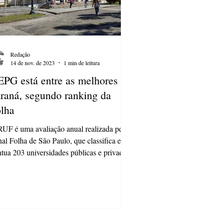
Redação
14 de nov. de 2023
1 min de leitura
PG está entre as melhores do
raná, segundo ranking da
lha
UF é uma avaliação anual realizada pelo
nal Folha de São Paulo, que classifica e
tua 203 universidades públicas e privadas
..