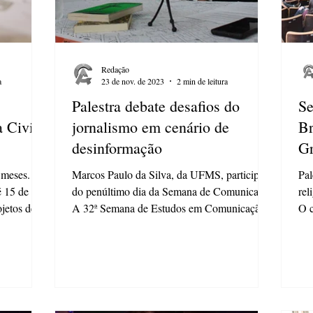
Redação
a
23 de nov. de 2023
2 min de leitura
Palestra debate desafios do
Se
 Civil
jornalismo em cenário de
Br
desinformação
Gr
 meses.
Marcos Paulo da Silva, da UFMS, participa
Pal
é 15 de
do penúltimo dia da Semana de Comunicação
rel
jetos de...
A 32ª Semana de Estudos em Comunicação
O c
(Secom),...
nes