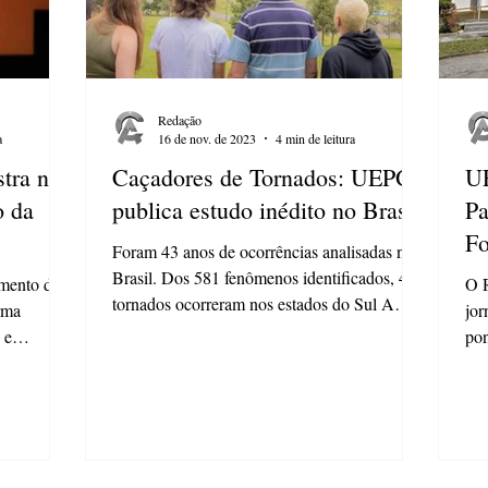
Redação
a
16 de nov. de 2023
4 min de leitura
stra na
Caçadores de Tornados: UEPG
UE
 da
publica estudo inédito no Brasil
Pa
Fo
Foram 43 anos de ocorrências analisadas no
Brasil. Dos 581 fenômenos identificados, 411
mento de
O R
tornados ocorreram nos estados do Sul A
rma
jor
região...
 e
pon
em.