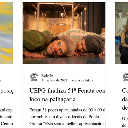
Redação
a
11 de nov. de 2023
6 min de leitura
posição
UEPG finaliza 51º Fenata com
Co
foco na palhaçaria
da
de
ará exposta
Foram 31 peças apresentadas de 03 a 09 de
imento até
novembro, em diversos locais de Ponta
O e
Central...
Grossa “Esta será a melhor apresentação da
de 