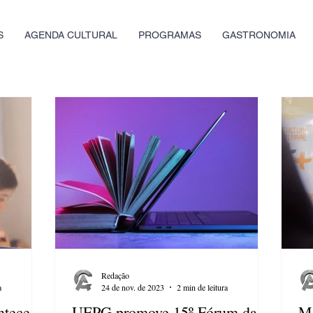
S
AGENDA CULTURAL
PROGRAMAS
GASTRONOMIA
Redação
a
24 de nov. de 2023
2 min de leitura
ntece
UEPG promove 15º Fórum das
Me