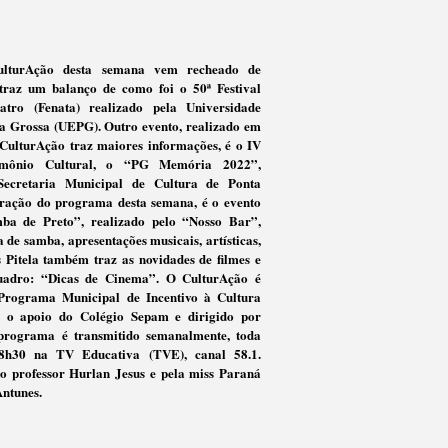
lturAção desta semana vem recheado de
traz um balanço de como foi o 50ª Festival
tro (Fenata) realizado pela Universidade
a Grossa (UEPG). Outro evento, realizado em
CulturAção traz maiores informações, é o IV
imônio Cultural, o “PG Memória 2022”,
Secretaria Municipal de Cultura de Ponta
tração do programa desta semana, é o evento
mba de Preto”, realizado pelo “Nosso Bar”,
de samba, apresentações musicais, artísticas,
s Pitela também traz as novidades de filmes e
uadro: “Dicas de Cinema”. O CulturAção é
 Programa Municipal de Incentivo à Cultura
do o apoio do Colégio Sepam e dirigido por
programa é transmitido semanalmente, toda
18h30 na TV Educativa (TVE), canal 58.1.
o professor Hurlan Jesus e pela miss Paraná
Antunes.