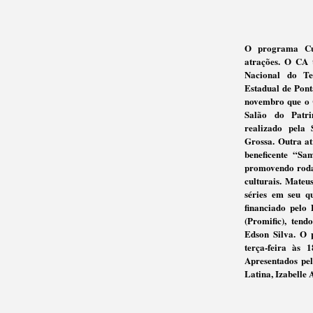
O programa Cu
atrações. O CA 
Nacional do Tea
Estadual de Pont
novembro que o 
Salão do Patr
realizado pela 
Grossa. Outra a
beneficente “Sa
promovendo roda 
culturais. Mateu
séries em seu q
financiado pelo
(Promific), ten
Edson Silva. O 
terça-feira às 
Apresentados pel
Latina, Izabelle 