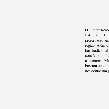
O CulturAção
Estadual de
preservação amb
região. Além di
bar tradiciona
convívio famil
a cantona M
buscam acolher
nos contar um p