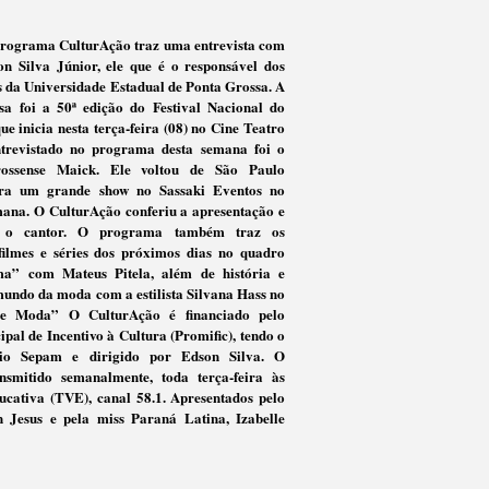
programa CulturAção traz uma entrevista com
on Silva Júnior, ele que é o responsável dos
is da Universidade Estadual de Ponta Grossa. A
sa foi a 50ª edição do Festival Nacional do
ue inicia nesta terça-feira (08) no Cine Teatro
trevistado no programa desta semana foi o
rossense Maick. Ele voltou de São Paulo
ara um grande show no Sassaki Eventos no
mana. O CulturAção conferiu a apresentação e
 o cantor. O programa também traz os
filmes e séries dos próximos dias no quadro
a” com Mateus Pitela, além de história e
mundo da moda com a estilista Silvana Hass no
 e Moda” O CulturAção é financiado pelo
al de Incentivo à Cultura (Promific), tendo o
io Sepam e dirigido por Edson Silva. O
smitido semanalmente, toda terça-feira às
cativa (TVE), canal 58.1. Apresentados pelo
n Jesus e pela miss Paraná Latina, Izabelle