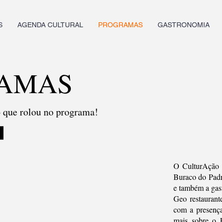
S
AGENDA CULTURAL
PROGRAMAS
GASTRONOMIA
AMAS
o que rolou no programa!
O CulturAção n
Buraco do Padre
e também a gas
Geo restaurant
com a presença
mais sobre o 