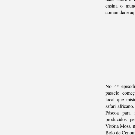
ensina o mun
comunidade aqu
No 4º episód
passeio começ
local que mis
safari africano
Páscoa para m
produzidos pel
Vitória Moss, n
Bolo de Cenour