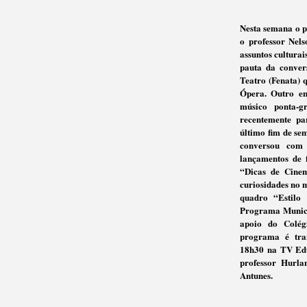
Nesta semana o 
o professor Nels
assuntos cultura
pauta da conver
Teatro (Fenata) q
Ópera. Outro en
músico ponta-g
recentemente p
último fim de se
conversou com
lançamentos de 
“Dicas de Cinem
curiosidades no 
quadro “Estilo
Programa Municip
apoio do Colég
programa é tran
18h30 na TV Edu
professor Hurla
Antunes.