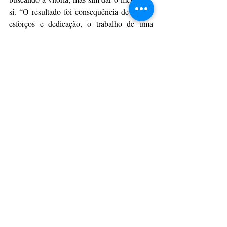
si. “O resultado foi consequência de nossos 
esforços e dedicação, o trabalho de uma 
equipe unida nos proporcionou a vitória, e 
foi incrível”. Para ela, transformação é a 
palavra que melhor pode descrever a ação da 
dança na vida de alguém, “Ela é capaz de 
transformar o ser humano, tanto seu caráter, 
quanto seus valores, e essa manifestação leva 
o indivíduo a ser mais tolerante, sensível, 
criativo e sem preconceitos”.