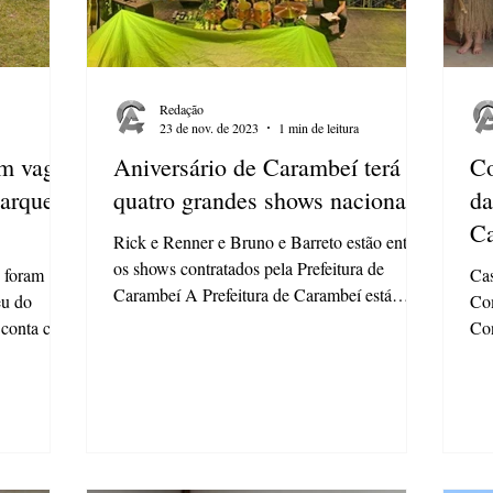
Redação
23 de nov. de 2023
1 min de leitura
om vagas
Aniversário de Carambeí terá
Co
arque
quatro grandes shows nacionais
da
Ca
Rick e Renner e Bruno e Barreto estão entre
os shows contratados pela Prefeitura de
 foram
Cas
Carambeí A Prefeitura de Carambeí está
eu do
Co
organizando as...
 conta com
Con
seg