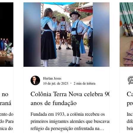
Hurlan Jesus
10 de jul. de 2023
2 min de leitura
a no
Colônia Terra Nova celebra 90
Ca
araná
anos de fundação
pr
ento do
Fundada em 1933, a colônia recebeu os
Inc
 do Paraná,
primeiros imigrantes alemães que buscavam
dif
nica do
refúgio da perseguição enfrentada na
bri