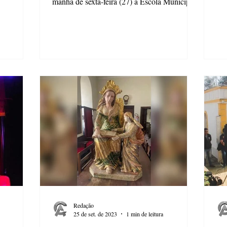
manhã de sexta-feira (27) a Escola Municipal
Dr Jahyr...
Redação
25 de set. de 2023
1 min de leitura