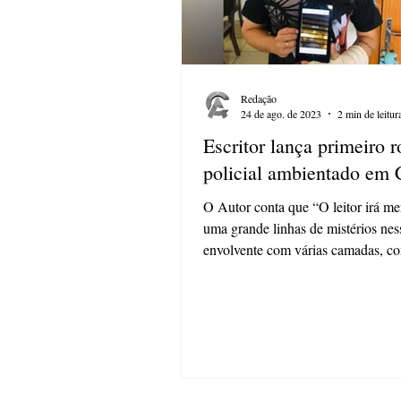
Redação
24 de ago. de 2023
2 min de leitur
Escritor lança primeiro 
policial ambientado em 
O Autor conta que “O leitor irá m
uma grande linhas de mistérios ness
envolvente com várias camadas, c
fosse...