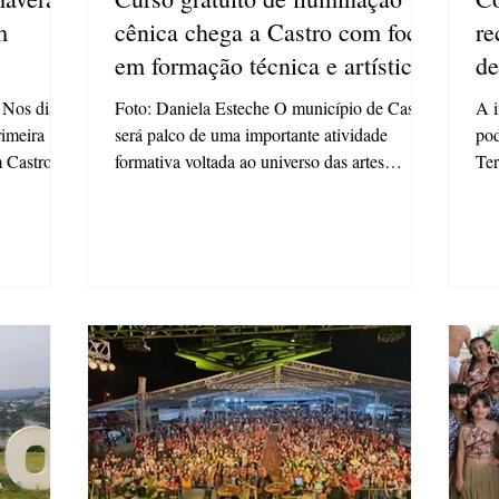
m
cênica chega a Castro com foco
re
em formação técnica e artística
d
 Nos dias
Foto: Daniela Esteche O município de Castro
A i
rimeira
será palco de uma importante atividade
pod
m Castro. O
formativa voltada ao universo das artes
Ter
cênicas. O...
16h