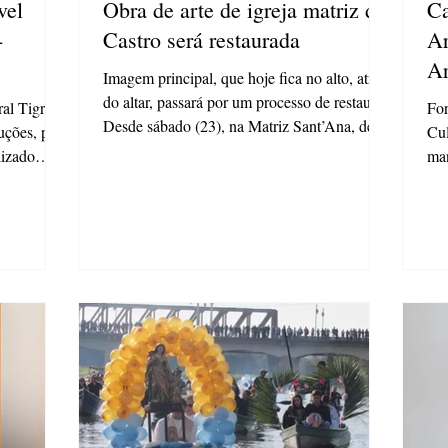
vel
Obra de arte de igreja matriz de
Ca
-
Castro será restaurada
Ar
Ar
Imagem principal, que hoje fica no alto, atrás
do altar, passará por um processo de restauro
al Tigre, é
For
Desde sábado (23), na Matriz Sant’Ana, de...
uções, por
Cul
lizado
man
e o