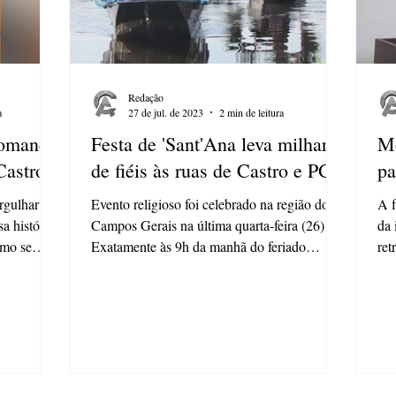
Redação
a
27 de jul. de 2023
2 min de leitura
romance
Festa de 'Sant'Ana leva milhares
Mo
Castro
de fiéis às ruas de Castro e PG
pa
ergulhar em
Evento religioso foi celebrado na região dos
A f
a história
Campos Gerais na última quarta-feira (26)
da 
omo se
Exatamente às 9h da manhã do feriado
ret
municipal de...