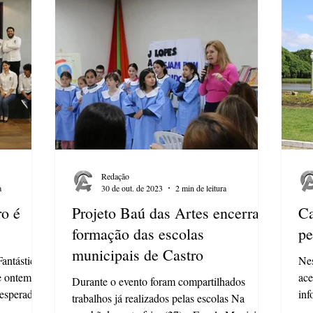
Redação
a
30 de out. de 2023
2 min de leitura
ro é
Projeto Baú das Artes encerra
Ca
formação das escolas
pe
municipais de Castro
antástico
Nes
e ontem
ace
Durante o evento foram compartilhados
 esperadas
inf
trabalhos já realizados pelas escolas Na
Ago