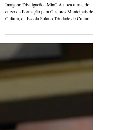
turma
Imagem: Divulgação | MinC A nova turma do
curso de Formação para Gestores Municipais de
Cultura, da Escola Solano Trindade de Cultura e
Economia Criativa (Escult), está com inscrições
abertas. O curso é gratuito e realizado à distância.
As inscrições seguem até o dia 09 de novembro.
Desenvolvido pelo Centro de Cultura, Linguagens
e Tecnologias Aplicadas (Cecult) da Universidade
Federal do Recôncavo da Bahia (UFRB), em
parceria com o Ministério da Cultura (MinC), o
curso envol