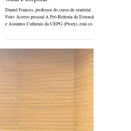
Proex abre inscrições para curso de
oratória com foco em expressão
vocal e corporal
Daniel Frances, professor do curso de oratória|
Foto: Acervo pessoal A Pró-Reitoria de Extensão
e Assuntos Culturais da UEPG (Proex), está com
inscrições abertas para um curso de oratória
voltado a quem deseja aprimorar a comunicação
em público. A formação será conduzida pelo
professor Daniel Frances, mestre de cerimônias há
mais de 20 anos, que também atua no teatro e
como professor de cursinho preparatório. A partir
dessa experiência prática e acadêmica, ele
estruturou um m