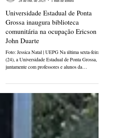
hassliviamaria
28 de out. de 2025
1 min de leitura
Universidade Estadual de Ponta
Grossa inaugura biblioteca
comunitária na ocupação Ericson
John Duarte
Foto: Jessica Natal | UEPG Na última sexta-feira
(24), a Universidade Estadual de Ponta Grossa,
juntamente com professores e alunos da
instituição, inaugurou a biblioteca comunitária na
casa sede da ocupação Ericson John Duarte. O
evento de inauguração reuniu alunos do curso de
Serviço Social e do programa de Pós-Graduação
em Ciências Sociais Aplicadas (PPGCSA) em