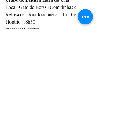
Local: Gato de Botas | Comidinhas e 
Refrescos - Rua Riachuelo, 115 - Centro
Horário: 18h30
Ingresso: Gratuito
CulturAção
Ponta Grossa
Cultura
Leitura
Clube do Livro
LEITURA
CULTURAÇÃO
PRINCIPAIS
Posts recentes
Ver tudo