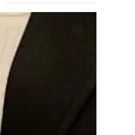
Veja as tendências da moda para o
verão 2024
Confira a Coluna "Estilo e Moda" desta semana
pela estilista Silvana Hass Acompanhar as novas
tendências é fundamental para manter você...