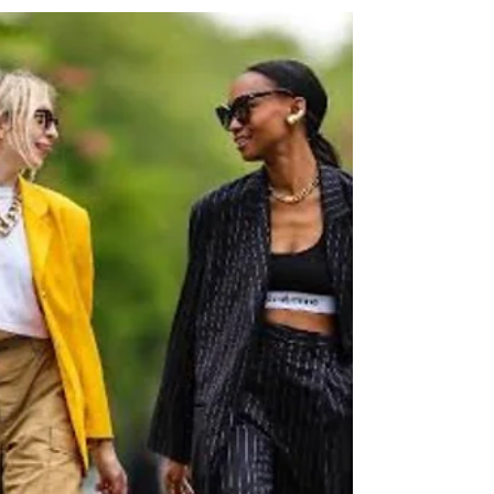
Silvana Hass
26 de jun. de 2023
1 min de leitura
Cores uma das melhores opções
para criar looks perfeitos para
estação
Confira a Coluna "Estilo e Moda" desta semana
pela estilista Silvana Hass Para este inverno já
sabemos que o tom púrpuro é uma das...