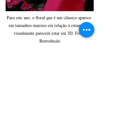
Para este ano, o floral que é um clássico aparece 
em tamanhos maiores em relação à estamparia 
visualmente parecem estar em 3D. Foto: 
Reprodução
CulturAção
Ponta Grossa
Estilo e Moda
Silvana Hass
Moda
PONTA GROSSA
MODA
PRINCIPAIS
Posts recentes
Ver tudo