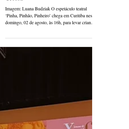
participação de Grupo de Ponta
Grossa
Imagem: Luana Budziak O espetáculo teatral
‘Pinha, Pinhão, Pinheiro’ chega em Curitiba neste
domingo, 02 de agosto, às 16h, para levar crianças
e famílias em uma viagem por paisagens, lendas,
costumes, sotaques, gastronomia e curiosidades do
Paraná. A apresentação será no Teatro Espaço da
Criança, com entrada gratuita e acessibilidade com
intérprete de libras. A montagem do grupo ponta-
grossense Dia de Arte presta um tributo ao
dramaturgo paranaense Enéas Lour, falecido em
20