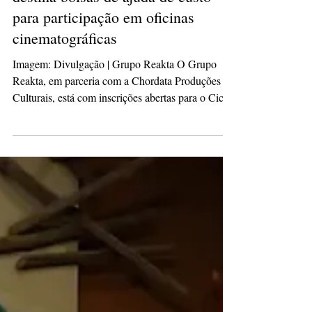
isabelepmachado
18 de fev.
2 min de leitura
Projeto Mulheres do Audiovisual
destina bolsas de ajuda de custo
para participação em oficinas
cinematográficas
Imagem: Divulgação | Grupo Reakta O Grupo
Reakta, em parceria com a Chordata Produções
Culturais, está com inscrições abertas para o Ciclo
de Oficinas - Mulheres no Audiovisual. Serão
ofertadas 28 bolsas de ajuda de custo, sendo 14
bolsas para residentes da Região Metropolitana de
Curitiba, no valor de R$ 400,00, e 14 para
residentes do Paraná, no valor de R$ 600,00.
Serão sete oficinas gratuitas, dentre elas Roteiro,