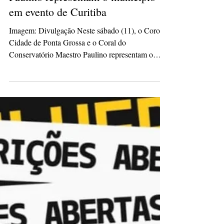
Coro Cidade de Ponta Grossa e
Coral do Conservatório Maestro
Paulino representam o município
em evento de Curitiba
Imagem: Divulgação Neste sábado (11), o Coro
Cidade de Ponta Grossa e o Coral do
Conservatório Maestro Paulino representam o
município na XI Semana de Canto Coral Henrique
de Curitiba. Os grupos, mantidos pela Prefeitura,
através da Secretaria Municipal de Cultura, se
apresentam às 19h30, na Capela Santa Maria, em
Curitiba. O Coro Cidade de Ponta Grossa,
conduzido por Giulia Leal, e o Coral do
Conservatório Maestro Paulino, conduzido por
João Luiz Gomes, apresentam um repertó