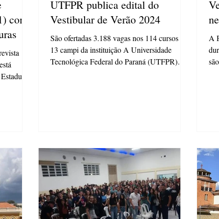
e
UTFPR publica edital do
Ve
01) com
Vestibular de Verão 2024
ne
uras
São ofertadas 3.188 vagas nos 114 cursos dos
A P
13 campi da instituição A Universidade
dur
evista
Tecnológica Federal do Paraná (UTFPR)
são
está
publicou nesta,...
Ves
 Estadual