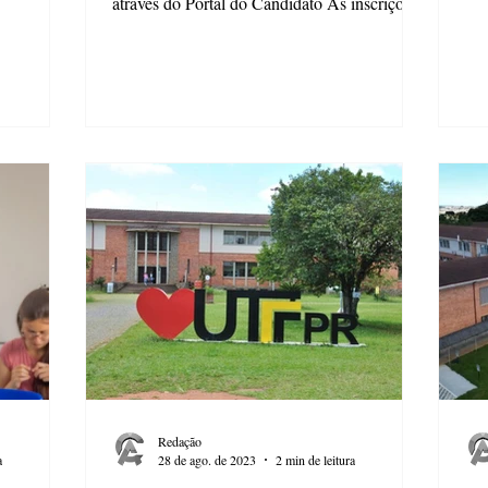
através do Portal do Candidato As inscrições
para...
Redação
a
28 de ago. de 2023
2 min de leitura