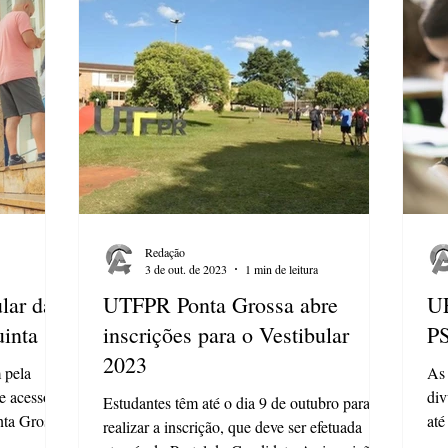
Redação
3 de out. de 2023
1 min de leitura
lar da
UTFPR Ponta Grossa abre
UE
inta
inscrições para o Vestibular
P
2023
 pela
As 
e acesso às
div
Estudantes têm até o dia 9 de outubro para
nta Grossa
até
realizar a inscrição, que deve ser efetuada
de 