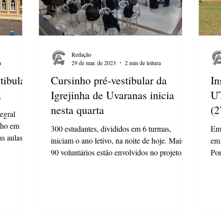
Redação
a
29 de mar. de 2023
2 min de leitura
tibular
Cursinho pré-vestibular da
In
á
Igrejinha de Uvaranas inicia
UT
nesta quarta
(2
tegral
unho em
300 estudantes, divididos em 6 turmas,
Em 
as aulas
iniciam o ano letivo, na noite de hoje. Mais de
em 
90 voluntários estão envolvidos no projeto
Pon
Inicia...
9 c