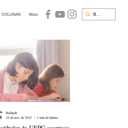
COLUNAS
Mais
Redação
25 de nov. de 2023
1 min de leitura
stibular da UEPG acontece