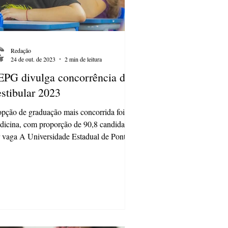
Redação
24 de out. de 2023
2 min de leitura
PG divulga concorrência do
stibular 2023
pção de graduação mais concorrida foi
icina, com proporção de 90,8 candidatos
 vaga A Universidade Estadual de Ponta
ssa...