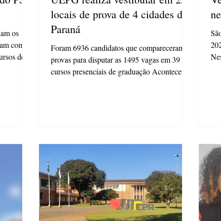
locais de prova de 4 cidades do
ne
Paraná
lam os
São
rdam com
202
Foram 6936 candidatos que compareceram às
ursos de
Nes
provas para disputar as 1495 vagas em 39
can
cursos presenciais de graduação Aconteceu
no último...