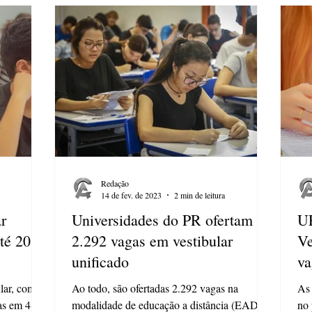
Redação
14 de fev. de 2023
2 min de leitura
ar
Universidades do PR ofertam
UE
té 20
2.292 vagas em vestibular
Ve
unificado
va
lar, com
Ao todo, são ofertadas 2.292 vagas na
As 
das em 48
modalidade de educação a distância (EAD)
no 