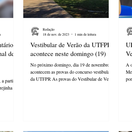
Redação
a
18 de nov. de 2023
1 min de leitura
ntário
Vestibular de Verão da UTFPR
UE
nal de
acontece neste domingo (19)
Ve
No próximo domingo, dia 19 de novembro,
A o
acontecem as provas do concurso vestibular
Med
da UTFPR As provas do Vestibular de Verão
por
 a partir
2024, da...
Gro
rejinha de