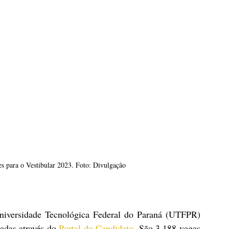
s para o Vestibular 2023. Foto: Divulgação
Universidade Tecnológica Federal do Paraná (UTFPR) 
adas através do
 Portal do Candidato
. São 3.188 vagas 