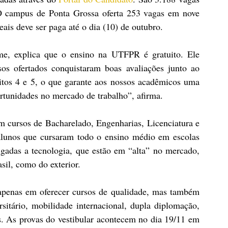
O campus de Ponta Grossa oferta 253 vagas em nove 
eais deve ser paga até o dia (10) de outubro.
e, explica que o ensino na UTFPR é gratuito. Ele 
s ofertados conquistaram boas avaliações junto ao 
os 4 e 5, o que garante aos nossos acadêmicos uma 
rtunidades no mercado de trabalho”, afirma.
m cursos de Bacharelado, Engenharias, Licenciatura e 
alunos que cursaram todo o ensino médio em escolas 
igadas a tecnologia, que estão em “alta” no mercado, 
il, como do exterior.
penas em oferecer cursos de qualidade, mas também 
rsitário, mobilidade internacional, dupla diplomação, 
s. As provas do vestibular acontecem no dia 19/11 em 