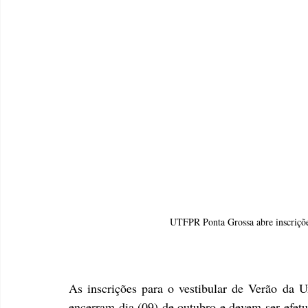
UTFPR Ponta Grossa abre inscriçõe
As inscrições para o vestibular de Verão da 
encerram dia (09) de outubro e devem ser efetu