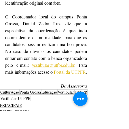
identificação original com foto.
O Coordenador local do campus Ponta 
Grossa, Daniel Zadra Luz, diz que a 
expectativa da coordenação é que tudo 
ocorra dentro da normalidade, para que os 
candidatos possam realizar uma boa prova. 
No caso de dúvidas os candidatos podem 
entrar em contato com a banca organizadora 
pelo e-mail: 
vestibular@utfpr.edu.br
. Para 
mais informações acesse o 
Portal da UTPFR
.
Da Assessoria
CulturAção
Ponta Grossa
Educação
Vestibular
UTFPR
Vestibular UTFPR
PRINCIPAIS
PONTA GROSSA
EDUCAÇÃO