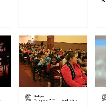
28 
Redação
a
29 de jun. de 2023
1 min de leitura