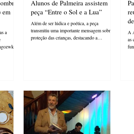
 sombras
Alunos de Palmeira assistem
Pa
) em
peça “Entre o Sol e a Lua”
re
de
Além de ser lúdica e poética, a peça
transmitiu uma importante mensagem sobre a
as a
A A
proteção das crianças, destacando a
e
as 
importância de...
ragozwk,
fun
da 