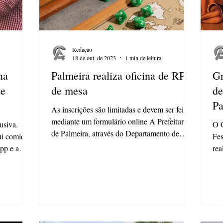
Redação
18 de out. de 2023
1 min de leitura
na
Palmeira realiza oficina de RPG
Gr
te
de mesa
de
Pa
As inscrições são limitadas e devem ser feitas
mediante um formulário online A Prefeitura
usiva.
O G
de Palmeira, através do Departamento de
ui comida
Fes
Cultura...
pp e a
rea
dez