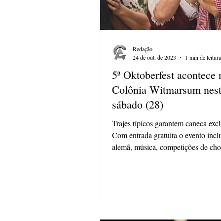
Redação
24 de out. de 2023
1 min de leitura
5ª Oktoberfest acontece 
Colônia Witmarsum nes
sábado (28)
Trajes típicos garantem caneca excl
Com entrada gratuita o evento incl
alemã, música, competições de cho
presença da...