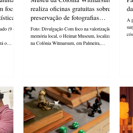
m foco
realiza oficinas gratuitas sobre
d
ística
preservação de fotografias
A p
antigas
sur
ado (9 e
Foto: Divulgação Com foco na valorização da
cós
memória local, o Heimat Museum, localizado
e d
rá o
na Colônia Witmarsum, em Palmeira,
promoverá duas...