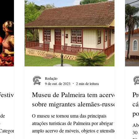
Redação
9 de out. de 2023
2 min de leitura
Festival
Museu de Palmeira tem acervo
Pr
sobre migrantes alemães-russos
cá
po
 de
O museu se tornou uma das principais
o
atrações turísticas de Palmeira por abrigar um
Abe
Categoria
amplo acervo de móveis, objetos e utensílios
30 
de...