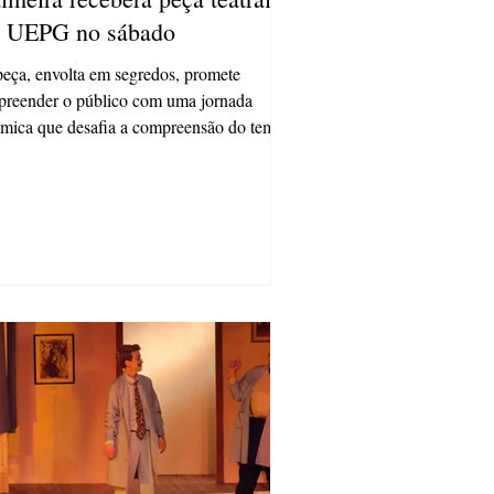
a UEPG no sábado
eça, envolta em segredos, promete
preender o público com uma jornada
mica que desafia a compreensão do tempo
o espaço O Grupo...