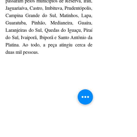
passaram pelos municípios de Reserva, Irati, 
Jaguariaíva, Castro, Imbituva, Prudentópolis, 
Campina Grande do Sul, Matinhos, Lapa, 
Guaratuba, Pinhão, Medianeira, Guaíra, 
Laranjeiras do Sul, Quedas do Iguaçu, Piraí 
do Sul, Ivaiporã, Ibiporã e Santo Antônio da 
Platina. Ao todo, a peça atingiu cerca de 
duas mil pessoas.
No espetáculo que percorreu o estado, Picolé, um 
palhaço atrapalhado, conta com o apoio do 
público para conseguir um emprego no circo. 