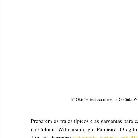
5ª Oktoberfest acontece na Colônia W
Preparem os trajes típicos e as gargantas para c
na Colônia Witmarsum, em Palmeira. O agito e
15h, no charmoso 
restaurante, garten e café Bie