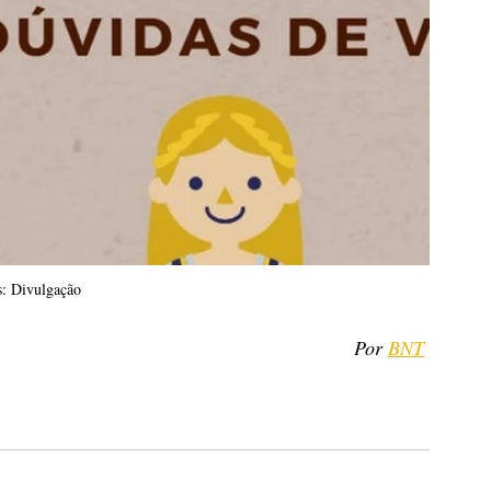
s: Divulgação
Por 
BNT