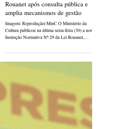
culturacaopg
4 de fev.
3 min de leitura
MinC atualiza regras da Lei
Rouanet após consulta pública e
amplia mecanismos de gestão
Imagem: Reprodução| MinC O Ministério da
Cultura publicou na última sexta-feira (30) a nova
Instrução Normativa Nº 29 da Lei Rouanet,
reformulando procedimentos do principal
mecanismo federal de incentivo a projetos
culturais. A atualização busca tornar o texto mais
claro, ajustar prazos de execução e responder a
demandas apresentadas pelo setor cultural, após
um ciclo de debates que reuniu contribuições de
agentes de todo o país. A revisão é resultado de
um processo de escut