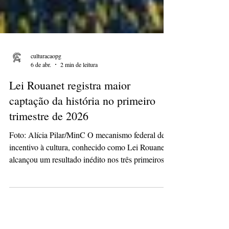
culturacaopg
6 de abr.
2 min de leitura
Lei Rouanet registra maior
captação da história no primeiro
trimestre de 2026
Foto: Alícia Pilar/MinC O mecanismo federal de
incentivo à cultura, conhecido como Lei Rouanet,
alcançou um resultado inédito nos três primeiros
meses de 2026. Entre janeiro e março, foram
captados R$ 355,4 milhões por meio de renúncia
fiscal, configurando o maior volume já registrado
para o período desde a criação da política. O