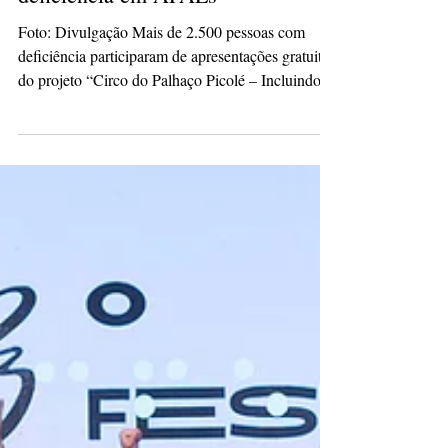
e promove inclusão de pessoas com
deficiência em APAEs
Foto: Divulgação Mais de 2.500 pessoas com
deficiência participaram de apresentações gratuitas
do projeto “Circo do Palhaço Picolé – Incluindo
Alegria” , que percorreu 15 municípios do interior
do Paraná com espetáculos e oficinas adaptadas. A
iniciativa levou atividades circenses a instituições
como as APAEs, colocando o público PcD no
centro da experiência artística, com participação
ativa nas atrações. Com números de mágica,
esquetes cômicas e dinâmicas pensadas para difer