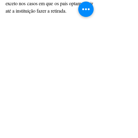
exceto nos casos em que os pais optam por ir 
até a instituição fazer a retirada.
Por Dani Ribeiro (D'PontaNews)
EDUCAÇÃO
PARANÁ
PRINCIPAIS
Posts recentes
Ver tudo