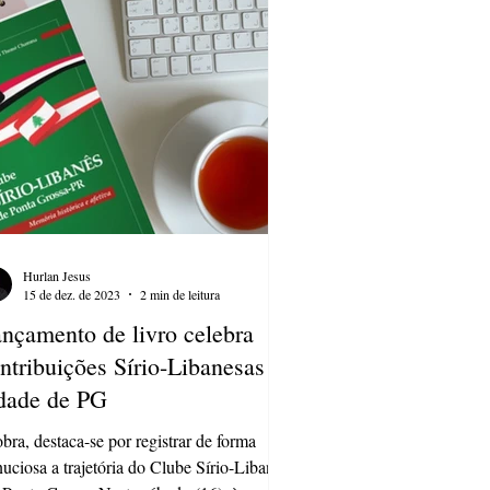
gramação prevê recepção dos convidados
 ambientação musical, abertura oficial e,
sequência, a fala
Hurlan Jesus
15 de dez. de 2023
2 min de leitura
nçamento de livro celebra
ntribuições Sírio-Libanesas na
dade de PG
bra, destaca-se por registrar de forma
uciosa a trajetória do Clube Sírio-Libanês