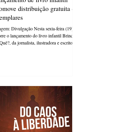
omove distribuição gratuita de
emplares
gem: Divulgação Nesta sexta-feira (19),
rre o lançamento do livro infantil Brincar
Quê?, da jornalista, ilustradora e escritora
issa Hofbauer, que acontece no Bando da
tura, em Ponta Grossa, às 14h30. Durante
vento, o público presente receberá
tuitamente um exemplar da obra. Para
ticipar basta preencher o formulário de
crição, criado pela organização para
imar o número de participantes e atender
soas, escolas e iniciativas de leitura
eress