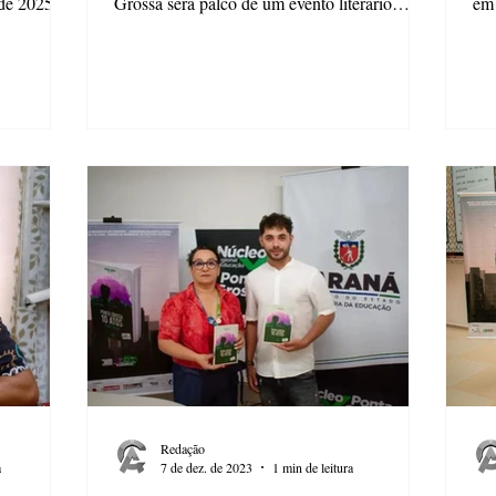
de 2025 o
Grossa será palco de um evento literário
em 
mais
especial no...
15h
lorisbelo.
lizado das
rimônio,
ntro de
ir de um
gem da
Diante de
Redação
a
7 de dez. de 2023
1 min de leitura