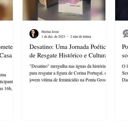
Hurlan Jesus
1 de dez. de 2023
2 min de leitura
omete
Desatino: Uma Jornada Poética
Po
 Casa
de Resgate Histórico e Cultural
so
"Desatino" mergulha nas águas da história
O l
para resgatar a figura de Corina Portugal, uma
Ses
 uma
jovem vítima de feminicídio na Ponta Grossa
Dan
ticipantes
do...
o...
as 16h, a