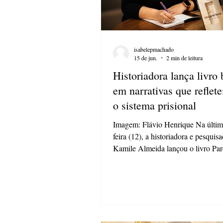
isabelepmachado
15 de jun.
2 min de leitura
Historiadora lança livro
em narrativas que reflet
o sistema prisional
Imagem: Flávio Henrique Na últim
feira (12), a historiadora e pesquis
Kamile Almeida lançou o livro Par
não tinha dia: vozes e silêncio da p
durante o evento realizado na Bibli
Universidade Estadual de Ponta G
(UEPG), no campus Uvaranas. A a
reuniu a autora, professores, convi
amigos e apoiadores em torno de 