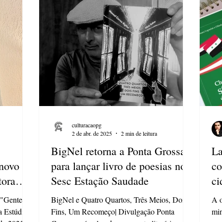
squisa e da
à formação de leitores. A obra é voltada ao
pro
público infantil, dessa forma, trata do universo
com
da
na 
culturacaopg
2 de abr. de 2025
2 min de leitura
BigNel retorna a Ponta Grossa
La
 novo
para lançar livro de poesias no
co
tora
Sesc Estação Saudade
ci
 "Gente
BigNel e Quatro Quartos, Três Meios, Dois
A o
a Estúdio
Fins, Um Recomeço| Divulgação Ponta
min