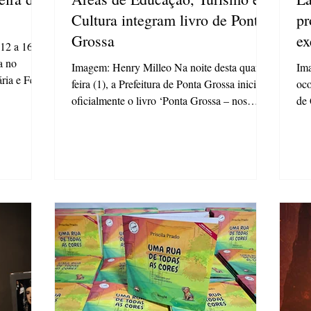
Cultura integram livro de Ponta
pr
Grossa
ex
12 a 16 de
ta no
Imagem: Henry Milleo Na noite desta quarta-
Ima
ria e Feira
feira (1), a Prefeitura de Ponta Grossa iniciou
oco
 em 27
oficialmente o livro ‘Ponta Grossa – nos
de 
or evento
Trilhos da Memória’, projeto que envolve as
Lar
ltânea no
áreas de Educação, Turismo e Cultura. A obra
Lei
escritora e
foi lançada e apresentada para a comunidade
o e
 temática
em cerimônia no Cine PG. O livro contou
gra
ará
com um intenso trabalho de pesquisa e
par
e o
curadoria com profissionais dos três
ins
ol pode
segmentos e se torna um referencial literário
est
para diversas atividades. Durante o evento, as
pes
autoras
int