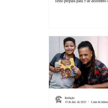
Texto prepara para 5 de dezembro 
lançamento de “Gente viva”, obra 
recente da escritora Renata Regis F
O encontro com o público será rea
18h30 às 21h, na Escolinha do Pat
anexa à Mansão Villa Hilda, no ce
Ponta Grossa. O livro surgiu a part
instante de pausa durante uma via
autora a Foz do Iguaçu, em 2022. 
uma cena comum
Redação
15 de dez. de 2023
2 min de leitur