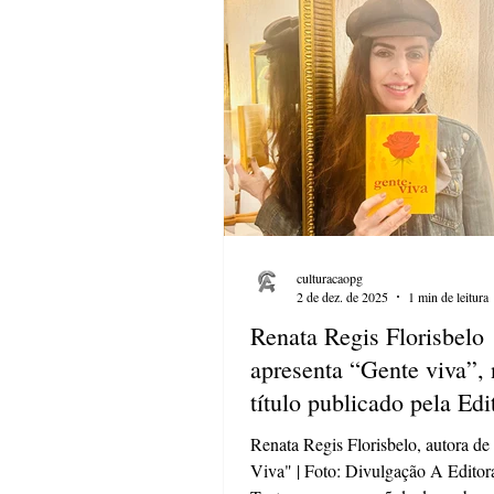
construída a partir da escuta, da pe
reflexão sobre o sistema prisional. Publicado
pela Texto e
culturacaopg
2 de dez. de 2025
1 min de leitura
Renata Regis Florisbelo
apresenta “Gente viva”,
título publicado pela Edi
Estúdio Texto
Renata Regis Florisbelo, autora de
Viva" | Foto: Divulgação A Editor