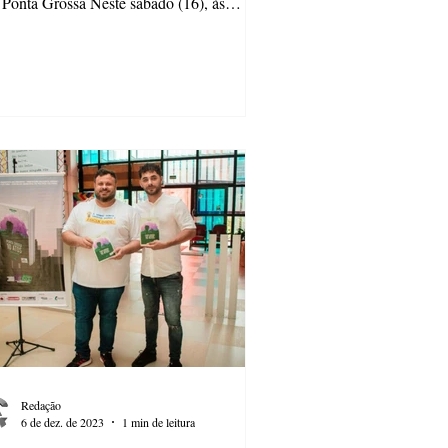
Ponta Grossa Neste sábado (16), às
30, o...
Redação
6 de dez. de 2023
1 min de leitura