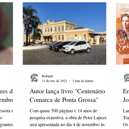
Redação
31 de out. de 2023
3 min de leitura
zes de
Autor lança livro "Centenário da
Em
vembro
Comarca de Ponta Grossa"
Jo
essora e
Com quase 500 páginas e 14 anos de
Lan
co
pesquisa exaustiva, a obra de Peter Lapezak
Tra
egrantes de
será apresentada no dia 4 de novembro às 15h
Os 