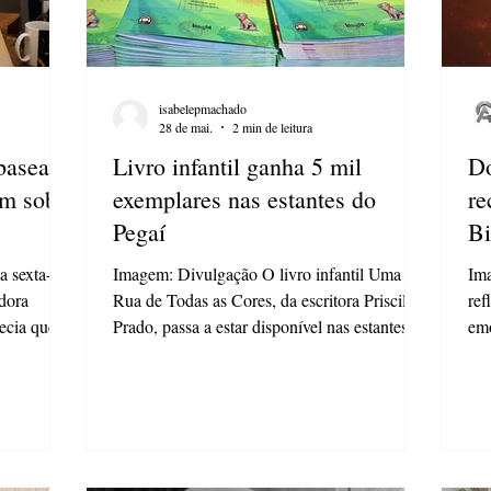
isabelepmachado
28 de mai.
2 min de leitura
 baseado
Livro infantil ganha 5 mil
Do
em sobre
exemplares nas estantes do
re
Pegaí
Bi
a sexta-
Imagem: Divulgação O livro infantil Uma
Im
adora
Rua de Todas as Cores, da escritora Priscila
ref
ecia que
Prado, passa a estar disponível nas estantes do
emo
risão,
Instituto Pegaí Leitura Grátis, que
lan
oteca da
proporciona 5 mil exemplares, tanto em Ponta
do 
rossa
Grossa, quanto em outras cidades atendidas
nes
tividade
pelo projeto. A ação integra o Programa de
Bib
dados,
Apoio a Iniciativas (PAI), voltado à
de 
uma obra
ampliação do acesso à literatura e ao incentivo
exp