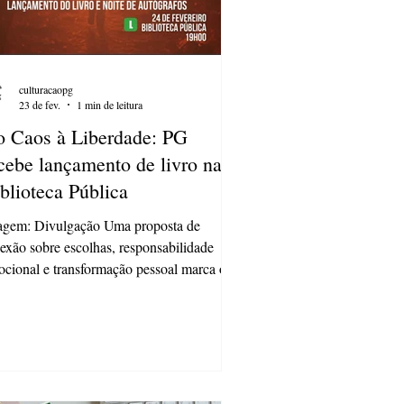
culturacaopg
23 de fev.
1 min de leitura
 Caos à Liberdade: PG
cebe lançamento de livro na
blioteca Pública
agem: Divulgação Uma proposta de
lexão sobre escolhas, responsabilidade
cional e transformação pessoal marca o
çamento do livro Do Caos à Liberdade ,
autor Rodrigo Vieira (VRA), que acontece
ta terça-feira, 24 de fevereiro, às 19h, na
lioteca Pública de Ponta Grossa. O evento
lançamento foi pensado como uma
eriência acolhedora e inspiradora. A