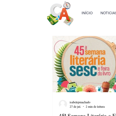
INÍCIO
NOTICIA
isabelepmachado
27 de jul.
2 min de leitura
45ª Semana Literária e F