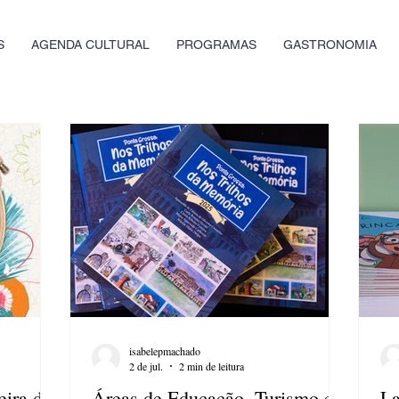
S
AGENDA CULTURAL
PROGRAMAS
GASTRONOMIA
isabelepmachado
2 de jul.
2 min de leitura
eira do
Áreas de Educação, Turismo e
La