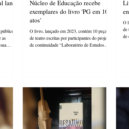
al lança
Núcleo de Educação recebe
Li
exemplares do livro 'PG em 10
en
atos'
O l
de 
 público
O livro, lançado em 2023, contém 10 peças
de 
e as
de teatro escritas por participantes do projeto
em.
 sua
de continuidade “Laboratório de Estudos
em...