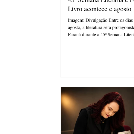
Livro acontece e agosto
Imagem: Divulgação Entre os dias 
agosto, a literatura será protagonis
Paraná durante a 45ª Semana Literá
do Livro, promovida pelo Sesc PR
cidades do estado. Trata-se do mai
do gênero realizado de forma simu
Brasil, que neste ano homenageia a 
poetisa Adélia Prado e conta com a
Tudo Cabe na Palavra. O evento tr
discussões e debates como o amor 
cotidiano na poesia; o que o futeb
revelar sobre l