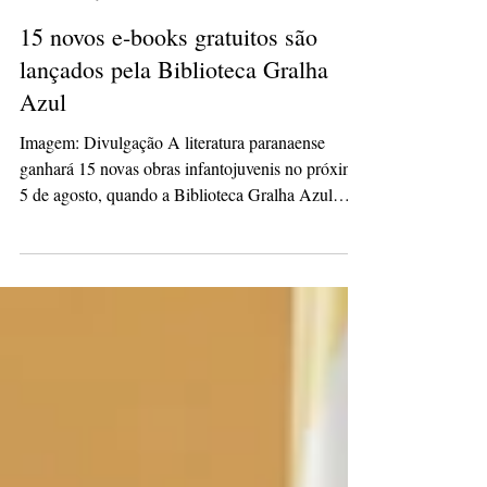
isabelepmachado
30 de jul.
3 min de leitura
15 novos e-books gratuitos são
lançados pela Biblioteca Gralha
Azul
Imagem: Divulgação A literatura paranaense
ganhará 15 novas obras infantojuvenis no próximo
5 de agosto, quando a Biblioteca Gralha Azul
disponibilizará gratuitamente uma nova coleção de
e-books em sua plataforma digital. As publicações
poderão ser acessadas por leitores de todo o Brasil
e do exterior no endereço
https://bibliotecagralhaazul.com.br. Os livros são
resultado do III Concurso Literário da Biblioteca
Gralha Azul, que recebeu mais de 200 textos