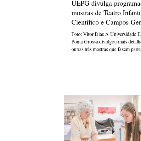
UEPG divulga programa
mostras de Teatro Infanti
Científico e Campos Ger
53º Fenata
Foto: Vitor Dias A Universidade E
Ponta Grossa divulgou mais detalh
outras três mostras que fazem parte
programação do 53º Festival Nacio
Teatro (FENATA), que acontece en
9 e 13 de novembro. As mostras de
Infantil, Científico e Campos Gera
a programação com peças educativ
culturais voltadas a diferentes públic
mostra de Teatro Infantil vai acont
período da tarde durante os dias de 
Cine-Teatro