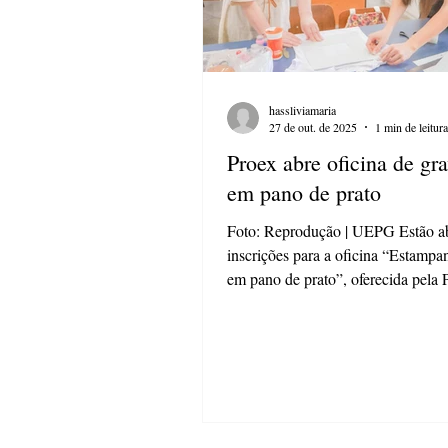
hassliviamaria
27 de out. de 2025
1 min de leitura
Proex abre oficina de gr
em pano de prato
Foto: Reprodução | UEPG Estão ab
inscrições para a oficina “Estampa
em pano de prato”, oferecida pela P
de Extensão e Assuntos Culturais 
Universidade Estadual de Ponta G
parceria com a professora de gravu
Melo. A oficina tem como objetivo introduzir
a linguagem da gravura através da 
estampas natalinas em panos de pra
Conforme o edital, a oficina prome