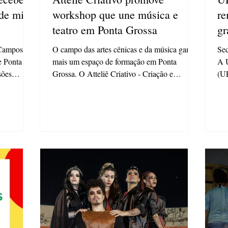
de mil
workshop que une música e
re
teatro em Ponta Grossa
gr
O campo das artes cênicas e da música ganha
Se
e Ponta
mais um espaço de formação em Ponta
A U
sões
Grossa. O Atteliê Criativo - Criação e
(UE
 de 1.500
Pesquisa em Arte promove, no próximo dia
par
tória. A
22 de março, o workshop “Voz, Ritmo e
em 
gitalização
Cena” , ministrado pelo músico e ator Raylan
let
alizado
Marinho. A atividade integra o projeto
obj
Aldir
“Laboratório de Estudos em Dramaturgia
pre
 a
Teatral -Quinta Edição” e propõe uma
sel
, o
imersão prática na relação entre sonoridade e
úni
ibilizado
atuação. A oficina tem como foco investigar
enc
 on
como os elementos musicais se
202