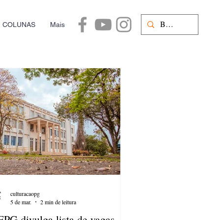
COLUNAS
Mais
culturacaopg
5 de mar.
2 min de leitura
PG divulga lista de vagas