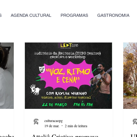
S
AGENDA CULTURAL
PROGRAMAS
GASTRONOMIA
culturacaopg
19 de mar.
2 min de leitura
ecebe
Atteliê Criativo promove
UE