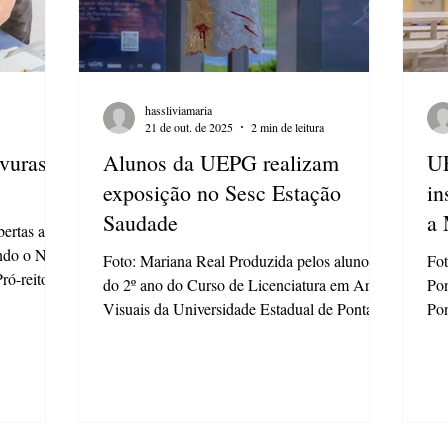
hassliviamaria
21 de out. de 2025
2 min de leitura
avuras
Alunos da UEPG realizam
UE
exposição no Sesc Estação
in
Saudade
a 
ertas as
ndo o Natal
Foto: Mariana Real Produzida pelos alunos
Fot
ró-reitoria
do 2º ano do Curso de Licenciatura em Artes
Pon
da
Visuais da Universidade Estadual de Ponta
Pon
rossa em
Grossa (UEPG), a exposição Memória das
(15
ra Isabele
Águas está exposta no SESC Estação
ins
Saudade desde o dia 8 de outubro . A
receb
criação de
exposição, inteiramente produzida pelos 19
peç
to.
alunos , é estruturada em três eixos: o
de 
te ensinar