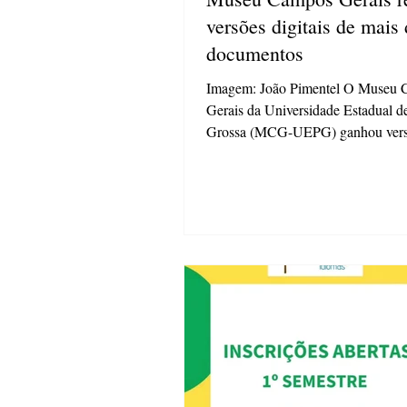
versões digitais de mais 
documentos
Imagem: João Pimentel O Museu Campos
Gerais da Universidade Estadual d
Grossa (MCG-UEPG) ganhou ver
digitais em alta resolução de cerca
documentos que contam a sua traje
iniciativa faz parte do projeto de di
do Fundo Documental do MCG, re
com recursos da Política Nacional 
Blanc de Fomento à Cultura. Com
conclusão da etapa de digitalização
material começa agora a ser dispon
ao público por meio do repositório