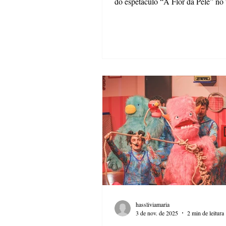
do espetáculo “À Flor da Pele” no t
do 53º Festival Nacional de Teatro
Apresentado pelo Grupo Teatral A
espetáculo teve cerca de 40 min de
reuniu um público de todas as ida
frente a Universidade Estadual de 
Grossa para prestigiar a mostra de 
Rua. Inspirados pela obra Quarto 
de Carolina Maria de Jesus, o gr
de Riberião
hassliviamaria
3 de nov. de 2025
2 min de leitura