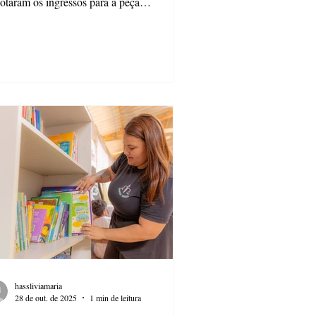
taram os ingressos para a peça
obiografia Autorizada escrita, produzida e
relada por Paulo Betti. O espetáculo
ntece no encerramento da 53ª edição do
tival Nacional de Teatro (Fenata), no dia
de novembro às 20h no palco B do Cine-
era. A mesma data é marcada pela
cina de atuação ministrada pelo ator, que
ontece no Museu dos Campos Gerais
CG) e que também está
hassliviamaria
28 de out. de 2025
1 min de leitura