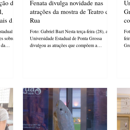
ção das
Fenata divulga novidade nas
Un
l,
atrações da mostra de Teatro de
Gr
ais do
Rua
co
Er
stadual de
Foto: Gabriel Bazt Nesta terça-feira (28), a
Fot
es sobre
Universidade Estadual de Ponta Grossa
fei
 da
divulgou as atrações que compõem a
Gro
nal de
programação da mostra de Teatro de Rua da
da 
tre os dias
53ª edição do Fenata, com três peças, sendo
com
 Teatro
uma delas a novidade da edição. As paisagens
Eri
is integram
e sons urbanos se tornam elementos da
ina
as e
narrativa na peça itinerante “Percursos
Ser
os. A
Afetivos”, que percorre as vias de Ponta
Gra
ecer no
Grossa, transformando-as no cenário. A
(P
festival no
história, contada por Cadu Cinelli, será
loc
apresentada para uma plateia de
iní
Sie