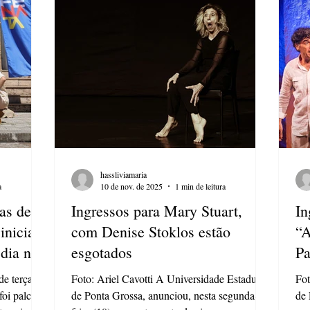
ual do
considerada um marco do teatro grego.
no 
Integrante da chamada “Trilogia Tebana”, ao
con
lado de “Édipo Rei” e “Édipo em Colono
qu
hassliviamaria
a
10 de nov. de 2025
1 min de leitura
as de
Ingressos para Mary Stuart,
In
inicia a
com Denise Stoklos estão
“A
 dia no
esgotados
Pa
es
e terça-
Foto: Ariel Cavotti A Universidade Estadual
Fot
foi palco
de Ponta Grossa, anunciou, nesta segunda-
de 