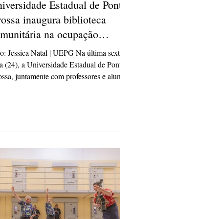
iversidade Estadual de Ponta
ossa inaugura biblioteca
munitária na ocupação
icson John Duarte
o: Jessica Natal | UEPG Na última sexta-
ra (24), a Universidade Estadual de Ponta
ssa, juntamente com professores e alunos
instituição, inaugurou a biblioteca
unitária na casa sede da ocupação
cson John Duarte. O evento de
uguração reuniu alunos do curso de
viço Social e do programa de Pós-
duação em Ciências Sociais Aplicadas
PGCSA) em contato com a comunidade
al. A biblioteca é um projeto que teve
cio com as alunas Amanda Aparecida
bre,