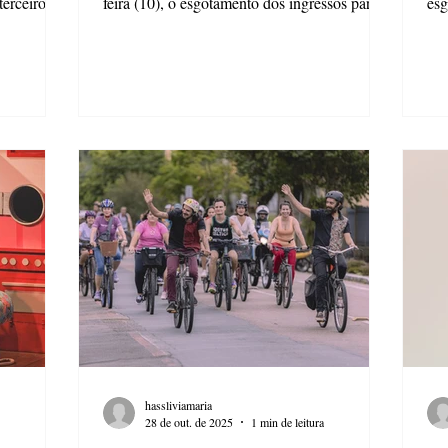
erceiro dia
feira (10), o esgotamento dos ingressos para a
esgo
.
peça "Mary Stuart", com Denise Stoklos. A
Aut
PanelA, o
peça acontece no palco B do Cine-Teatro
est
 duração e
Ópera, às 20h nesta terça-feira (11). A peça é
aco
des em
considerada um dos maiores fenômenos
Fes
Ponta
teatrais brasileiros no exterior. Escrito,
13 
Teatro de
dirigido e interpretado por Denise Stoklos, o
Teatro Óp
de Despejo
espetáculo já foi apresentado em dezenas de
ofi
upo APanelA
países. A peça resgata a disputa pelo trono da
ac
(M
hassliviamaria
28 de out. de 2025
1 min de leitura