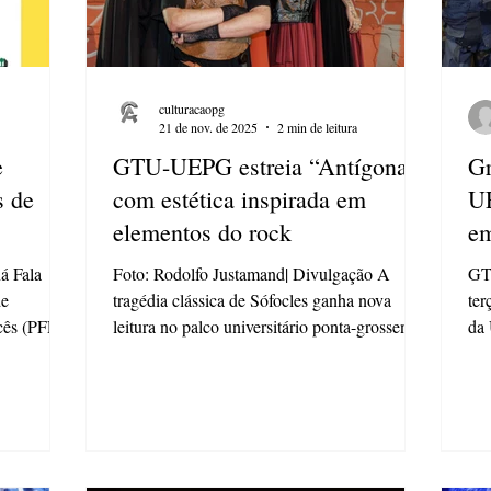
culturacaopg
21 de nov. de 2025
2 min de leitura
e
GTU-UEPG estreia “Antígona”
Gr
s de
com estética inspirada em
UE
elementos do rock
em
á Fala
Foto: Rodolfo Justamand| Divulgação A
GTC
de
tragédia clássica de Sófocles ganha nova
ter
cês (PFF) e
leitura no palco universitário ponta-grossense.
da UEPG estev
niversidade
O Grupo de Teatro Universitário da
Te
 O período
Universidade Estadual de Ponta Grossa
mei
ço. Poderão
(GTU-UEPG) apresenta neste domingo, 23
Art
, Pós-
de novembro, às 19h, no Auditório da
int
gentes
Reitoria (UEPG Centro), a montagem de
do 
o com a
“Antígona” , obra escrita no século V a.C. e
dia