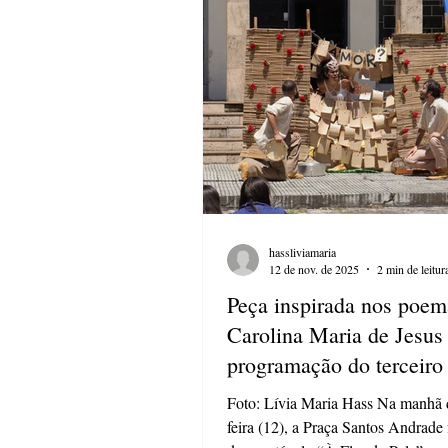
UEPG ou outra universidade estad
Paraná. O curso de francês ofertará nove
turmas, enquanto o cur
hassliviamaria
12 de nov. de 2025
2 min de leitur
Peça inspirada nos poem
Carolina Maria de Jesus 
programação do terceiro
53º Fenata
Foto: Lívia Maria Hass Na manhã d
feira (12), a Praça Santos Andrade 