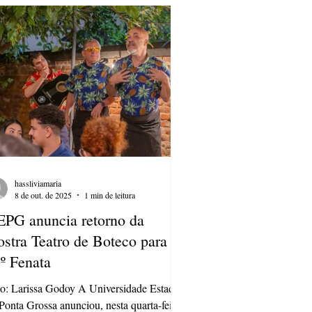
nerante, criando palcos nos locais e
mando novas gerações de espectadores.
te ano, a Mostra Especial contará com
a progra
hassliviamaria
8 de out. de 2025
1 min de leitura
PG anuncia retorno da
stra Teatro de Boteco para o
º Fenata
o: Larissa Godoy A Universidade Estadual
Ponta Grossa anunciou, nesta quarta-feira