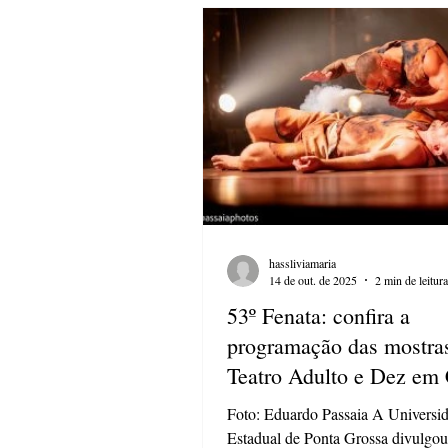
técnicas manuais e acessíveis da es
Os e
hassliviamaria
14 de out. de 2025
2 min de leitura
53º Fenata: confira a
programação das mostra
Teatro Adulto e Dez em
Foto: Eduardo Passaia A Universi
Estadual de Ponta Grossa divulgou 