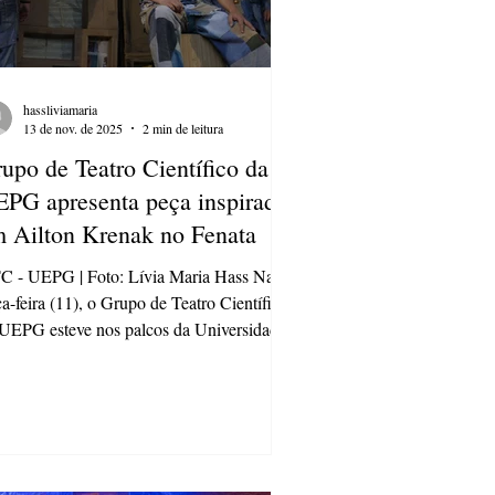
hassliviamaria
13 de nov. de 2025
2 min de leitura
upo de Teatro Científico da
PG apresenta peça inspirada
 Ailton Krenak no Fenata
 - UEPG | Foto: Lívia Maria Hass Na
ça-feira (11), o Grupo de Teatro Científico
e nos palcos da Universidade
cnológica Federal do Paraná (UTFPR) em
o às festividades do Festival Literário
ístico e Cultural (FLAC). A peça que
egrou a programação, “Sete ensaios depois
fim do mundo”, foi apresentada no terceiro
 do Festival Nacional de Teatro (Fenata),