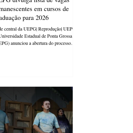
manescentes em cursos de
aduação para 2026
de central da UEPG| Reprodução| UEPG
niversidade Estadual de Ponta Grossa
PG) anunciou a abertura do processo
a preenchimento de vagas remanescentes
cursos de graduação com ingresso no ano
ivo de 2026. O procedimento tem como
etivo ocupar vagas que não foram
enchidas após os processos regulares de
eção. As inscrições acontecem em etapa
ca, com início às 10h do dia 12 de março e
erramento às 17h do dia 16 de março de
6. Todo o processo seguir