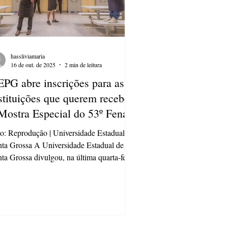
hassliviamaria
16 de out. de 2025
2 min de leitura
PG abre inscrições para as
stituições que querem receber
Mostra Especial do 53º Fenata
o: Reprodução | Universidade Estadual de
ta Grossa A Universidade Estadual de
ta Grossa divulgou, na última quarta-feira
), que estão abertas as inscrições para
tituições sociais e de ensino que desejam
er a Mostra Especial do 53º Fenata . As
as serão encenadas em instituições a fim
promover arte por meio de um teatro