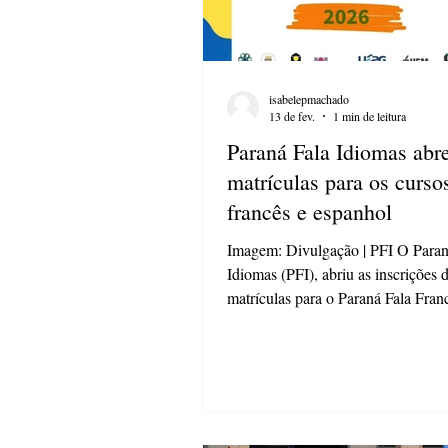
isabelepmachado
13 de fev.
1 min de leitura
Paraná Fala Idiomas abr
matrículas para os curso
francês e espanhol
Imagem: Divulgação | PFI O Paran
Idiomas (PFI), abriu as inscrições 
matrículas para o Paraná Fala Fran
Paraná Fala Espanhol (PFE), da U
Estadual de Ponta Grossa (UEPG).
de inscrição vai até o dia 5 de mar
se inscrever docentes da Graduação
Graduação, presencial e EAD, e a
universitários que possuem víncul