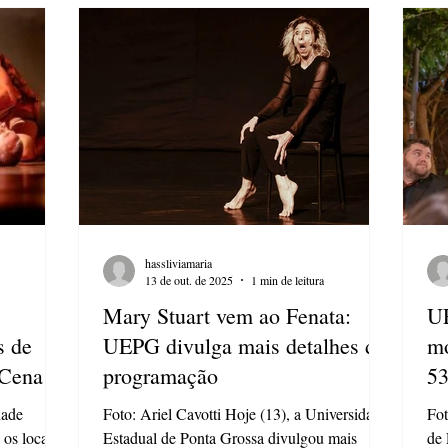
passado, o presente e o futuro dos oceanos .
iti
tamparia.
Ao todo, são 21 obras que exploram
for
linguagens diversas, como pintura, instalações
Nes
e vídeos interativos. A cur
um
hassliviamaria
13 de out. de 2025
1 min de leitura
Mary Stuart vem ao Fenata:
UE
s de
UEPG divulga mais detalhes da
mo
 Cena
programação
53
dade
Foto: Ariel Cavotti Hoje (13), a Universidade
Fot
os locais e
Estadual de Ponta Grossa divulgou mais
de 