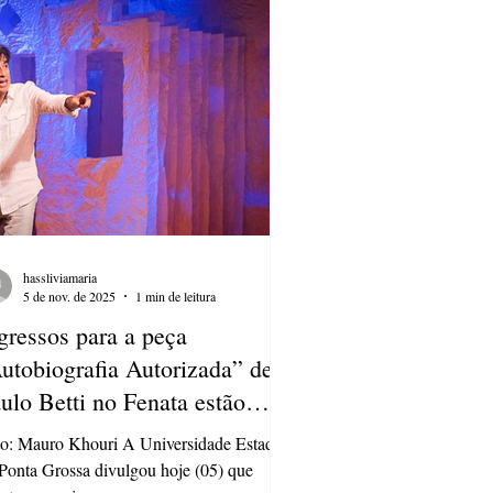
palco Noite Estrelada, às 18h. A peça
ta a história de um aluno e um professor
e
hassliviamaria
5 de nov. de 2025
1 min de leitura
gressos para a peça
utobiografia Autorizada” de
ulo Betti no Fenata estão
gotados
o: Mauro Khouri A Universidade Estadual
Ponta Grossa divulgou hoje (05) que