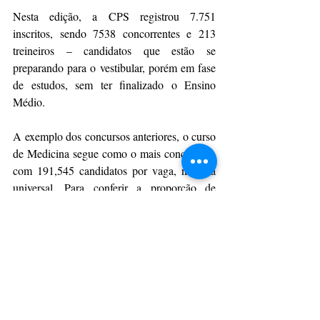
Nesta edição, a CPS registrou 7.751 
inscritos, sendo 7538 concorrentes e 213 
treineiros – candidatos que estão se 
preparando para o vestibular, porém em fase 
de estudos, sem ter finalizado o Ensino 
Médio.
A exemplo dos concursos anteriores, o curso 
de Medicina segue como o mais concorrido, 
com 191,545 candidatos por vaga, na cota 
universal. Para conferir a proporção de 
candidatos em cada curso, acesse 
aqui
.
Da Assessoria
CulturAção
Ponta Grossa
UEPG
Educação
Vestibular
PONTA GROSSA
UEPG
EDUCAÇÃO