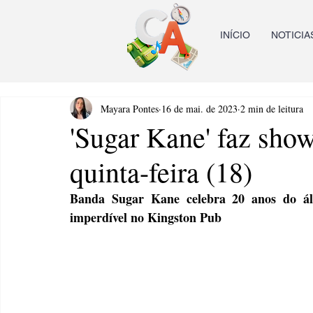
INÍCIO
NOTICIA
Mayara Pontes
16 de mai. de 2023
2 min de leitura
'Sugar Kane' faz sho
quinta-feira (18)
Banda Sugar Kane celebra 20 anos do á
imperdível no Kingston Pub