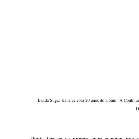
Banda Sugar Kane celebra 20 anos do álbum "A Continui
D
Ponta Grossa se prepara para receber uma n