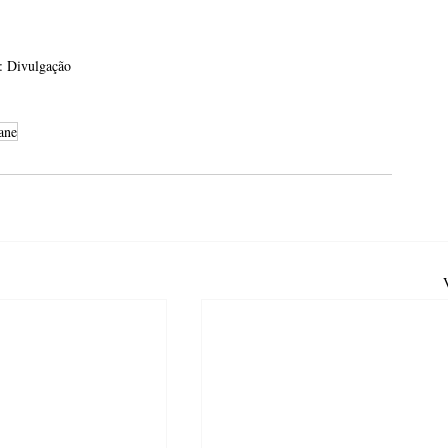
: Divulgação
ane