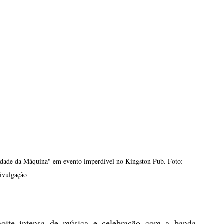
dade da Máquina" em evento imperdível no Kingston Pub. Foto: 
ivulgação
oite intensa de música e celebração com a banda 