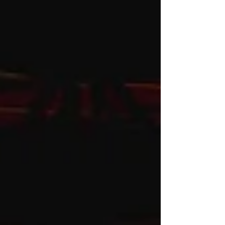
público infantil e familiar, o espetáculo apresentou
canções autora