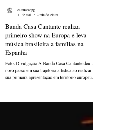
culturacaopg
11 de mai.
2 min de leitura
Banda Casa Cantante realiza
primeiro show na Europa e leva
música brasileira a famílias na
Espanha
Foto: Divulgação A Banda Casa Cantante deu um
novo passo em sua trajetória artística ao realizar
sua primeira apresentação em território europeu. O
show aconteceu em Barcelona, na APBC -
Associação de Pais de Brasileirinhos da
Catalunha, reunindo famílias brasileiras, crianças e
educadores que vivem na Espanha em um
encontro marcado pela música, memória afetiva e
valorização cultural. Voltado especialmente ao