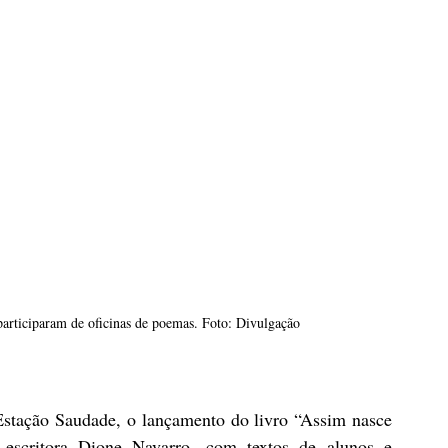
articiparam de oficinas de poemas. Foto: Divulgação
stação Saudade, o lançamento do livro “Assim nasce 
 escritora Dione Navarro, com textos de alunos e 