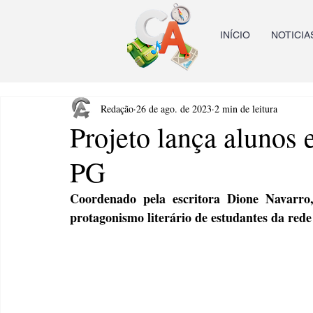
INÍCIO
NOTICIA
Redação
26 de ago. de 2023
2 min de leitura
Projeto lança alunos 
PG
Coordenado pela escritora Dione Navarro
protagonismo literário de estudantes da rede