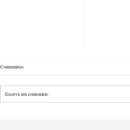
Comentários
Escreva um comentário
Estão abertas as inscrições para
Ponta Grossa
os editais da Política Nacional
voltado à des
Aldir Blanc
talentos do s