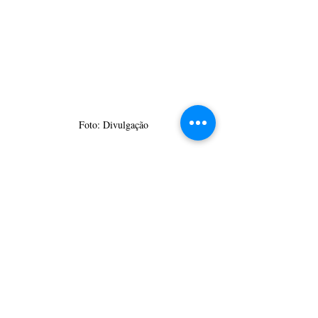
Foto: Divulgação
CulturAção
Ponta Grossa
Circo
Palhaço Picolé
Espetáculo Circense
"Mega Circus"
PRINCIPAIS
PONTA GROSSA
APRESENTAÇÃO