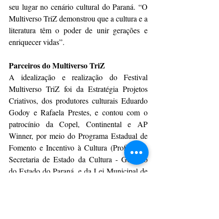
seu lugar no cenário cultural do Paraná. “O 
Multiverso TriZ demonstrou que a cultura e a 
literatura têm o poder de unir gerações e 
enriquecer vidas”.
Parceiros do Multiverso TriZ
A idealização e realização do Festival 
Multiverso TriZ foi da Estratégia Projetos 
Criativos, dos produtores culturais Eduardo 
Godoy e Rafaela Prestes, e contou com o 
patrocínio da Copel, Continental e AP 
Winner, por meio do Programa Estadual de 
Fomento e Incentivo à Cultura (Profice) da 
Secretaria de Estado da Cultura - Governo 
do Estado do Paraná, e da Lei Municipal de 
Incentivo a Eventos Geradores de Fluxo 
Turístico em Ponta Grossa, do Conselho 
Municipal de Turismo, ligado à Secretaria 
Municipal de Turismo da Prefeitura de Ponta 