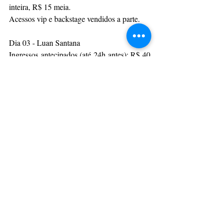
inteira, R$ 15 meia. 
Acessos vip e backstage vendidos a parte. 
Dia 03 - Luan Santana
Ingressos antecipados (até 24h antes): R$ 40 
inteira, R$ 20 meia. 
Acessos área vip e backstage vendidos a 
parte.
* Haverá música ao vivo no backstage.
Da Assessoria
CulturAção
Ponta Grossa
Muchen Fest
Münchenfest
München
München Fest
PONTA GROSSA
MÚSICA
PARANÁ