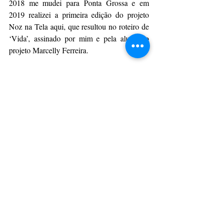
2018 me mudei para Ponta Grossa e em 
2019 realizei a primeira edição do projeto 
Noz na Tela aqui, que resultou no roteiro de 
‘Vida’, assinado por mim e pela aluna do 
projeto Marcelly Ferreira.
Da Assessoria
CulturAção
Ponta Grossa
Grupo de Cinema
GCPG
PONTA GROSSA
CINEMA
PRINCIPAIS
Posts recentes
Ver tudo