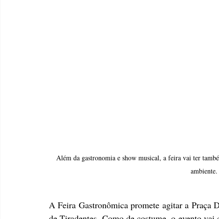
Além da gastronomia e show musical, a feira vai ter também
ambiente.
A Feira Gastronômica promete agitar a Praça Do
de Tiradentes. Como de costume, o evento vai c