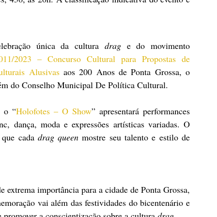
lebração única da cultura 
drag 
e do movimento 
 011/2023 – Concurso Cultural para Propostas de 
lturais Alusivas
 aos 200 Anos de Ponta Grossa, o 
m do Conselho Municipal De Política Cultural.
 o “
Holofotes – O Show
” apresentará performances 
nc, dança, moda e expressões artísticas variadas. O 
r que cada 
drag queen 
mostre seu talento e estilo de 
 extrema importância para a cidade de Ponta Grossa, 
emoração vai além das festividades do bicentenário e 
e promover a conscientização sobre a cultura 
drag
.