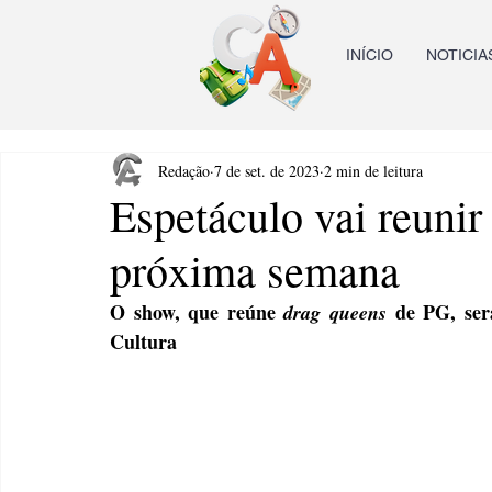
INÍCIO
NOTICIA
Redação
7 de set. de 2023
2 min de leitura
Espetáculo vai reuni
próxima semana
O show, que reúne 
 de PG, ser
drag queens
Cultura