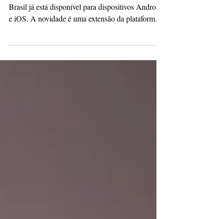
Imagem: Divulgação | MinC O aplicativo da Tela
Brasil já está disponível para dispositivos Android
e iOS. A novidade é uma extensão da plataforma
gratuita de streaming, que disponibiliza várias
produções audiovisuais brasileiras. A Tela Brasil é
o primeiro serviço público federal de streaming
audiovisual do país, que reúne obras históricas,
produções contemporâneas, conteúdos educativos
e acervos de instituições federais de cultura. O
lançamento do aplicativo acompanha a form