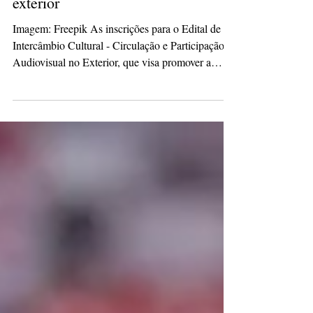
para levar profissionais que atuam
na área do audiovisual para o
exterior
Imagem: Freepik As inscrições para o Edital de
Intercâmbio Cultural - Circulação e Participação
Audiovisual no Exterior, que visa promover a
difusão da cultura audiovisual brasileira no
mercado internacional, abrem na próxima
segunda-feira (15). A iniciativa conta com
investimento de um milhão de reais. O edital
promoverá auxílio financeiro para projetos de
intercâmbio por meio de seleção pública. Os
profissionais selecionados receberão um valor fixo,
que será calculado com b