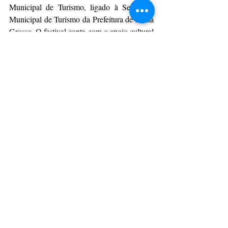
Municipal de Turismo, ligado à Secretaria 
Municipal de Turismo da Prefeitura de Ponta 
Grossa. O festival conta com o apoio cultural 
da Pró-Reitoria de Extensão e Assuntos 
Culturais (Proex) da Universidade Estadual 
de Ponta Grossa, parceria de mídia da RPC e 
chancela do Vale dos Trilhos.
Da Assessoria
CulturAção
Ponta Grossa
Literatura
Livro
Leitura
Multiverso TriZ
PONTA GROSSA
PRINCIPAIS
LEITURA
Posts recentes
Ver tudo