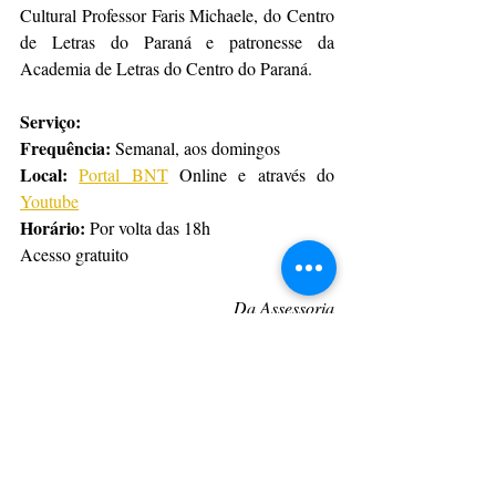
Cultural Professor Faris Michaele, do Centro 
de Letras do Paraná e patronesse da 
Academia de Letras do Centro do Paraná.
Serviço:
Frequência:
 Semanal, aos domingos
Local:
Portal BNT
 Online e através do 
Youtube
Horário:
 Por volta das 18h
Acesso gratuito
Da Assessoria
CulturAção
Ponta Grossa
Apresentação
Leitura
Audiovisual
Renata Regis Florisbelo
PRINCIPAIS
PONTA GROSSA
LEITURA