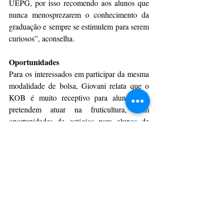
UEPG, por isso recomendo aos alunos que 
nunca menosprezarem o conhecimento da 
graduação e sempre se estimulem para serem 
curiosos”, aconselha.
Oportunidades
Para os interessados em participar da mesma 
modalidade de bolsa, Giovani relata que o 
KOB é muito receptivo para alunos que 
pretendem atuar na fruticultura, com 
oportunidades de estágios para alunos de 
ciências agrárias, biológicas e engenharia. 
“Desde que o aluno tenha real interesse em 
fruticultura, seja dedicado e busque vestir a 
camisa, contribuindo com conhecimentos 
úteis para a instituição, é provável que ele 
tenha alguma maneira de se encaixar no 
KOB”, explica. O programa possui site 
institucional com mais informações (
aqui
). 