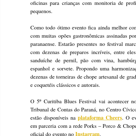
oficinas para crianças com monitoria de profi
pequenos.
Como todo ótimo evento fica ainda melhor com 
com muitas opões gastronômicas assinadas por a
paranaense. Estarão presentes no festival m
com dezenas de preparos incríveis, entre ele
sanduíche de pernil, pão com vina, hambúrgue
espanhol e sorvete. Propondo uma harmonizaçã
dezenas de torneiras de chope artesanal de grad
e coquetéis clássicos e autorais.
O 5º Curitiba Blues Festival vai acontecer n
Tribunal de Contas do Paraná, no Centro Cívico 
plataforma Cheers
estão disponíveis na 
. O ev
em parceria com a rede Porks – Porco & Chope 
Instagram
oficial do evento no 
.