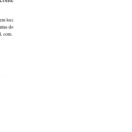
 em local
ontas do
l, com