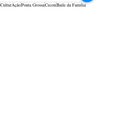
CulturAção
Ponta Grossa
Cecon
Baile da Família
PRINCIPAIS
PONTA GROSSA
MÚSICA
Posts recentes
Ver tudo