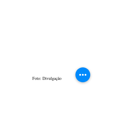
Foto: Divulgação 
CulturAção
Ponta Grossa
Nosso Bar
AUMCG
Encontro Cultural de Mulheres
NunegaSamba
Tatiana Machado
PONTA GROSSA
MÚSICA