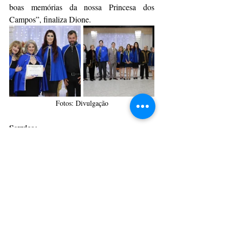
boas memórias da nossa Princesa dos 
Campos”, finaliza Dione. 
Fotos: Divulgação
Serviço:
Evento: 
Cerimônia de comemoração dos 30 
anos da APLA e posse de novos acadêmicos
Local: 
Rua Antônia Buturi Nechastshalou, 
04, Colônia Dona Luiza, Ponta Grossa.
Data: 
24 de novembro de 2023 (sexta-feira)
Horário:
 19h
Da Assessoria