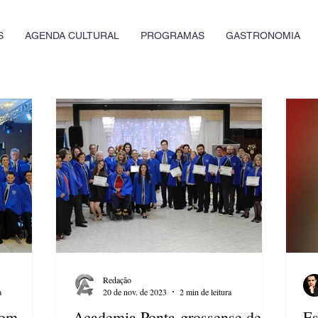
S
AGENDA CULTURAL
PROGRAMAS
GASTRONOMIA
Redação
a
20 de nov. de 2023
2 min de leitura
com
Academia Ponta-grossense de
Es