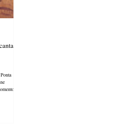
canta
 "Ponta
úne
momentos e