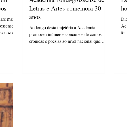
cos
Letras e Artes comemora 30
ho
anos
nare marca
Dio
ossense de
Aca
Ao longo desta trajetória a Academia
os novos
foi
promoveu inúmeros concursos de contos,
crônicas e poesias ao nível nacional que
revelou talentos...