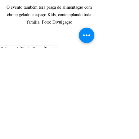
O evento também terá praça de alimentação com 
chopp gelado e espaço Kids, contemplando toda 
família. Foto: Divulgação
CulturAção
Ponta Grossa
Evento
2° edição da Convenção de Tatuagem de Ponta Grossa
Tattoo
PONTA GROSSA
CONCURSO
APRESENTAÇÃO
Posts recentes
Ver tudo