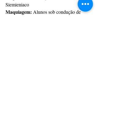
Siemieniaco
Maquiagem:
 Alunos sob condução de 
Kaio Bergamin, Paulo Napoleão e Max 
Kirylowicz
Backstage:
 Max Kiryloicz e Silvana da 
Silva
Produção Visual e Fotografia:
 Jonas Boita 
e Mathias Madruga
Direção do CECI:
 Heloísa Frehse Pereira
Fotos: Divulgação
CulturAção
Ponta Grossa
Teatro
Ceci
CECI
Centro de Estudos Cênicos Integrados
PRINCIPAIS