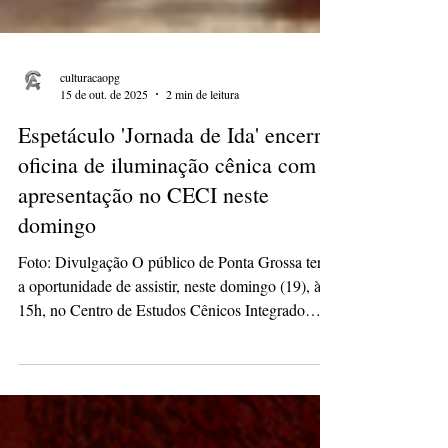
culturacaopg
15 de out. de 2025
2 min de leitura
Espetáculo 'Jornada de Ida' encerra
oficina de iluminação cênica com
apresentação no CECI neste
domingo
Foto: Divulgação O público de Ponta Grossa terá
a oportunidade de assistir, neste domingo (19), às
15h, no Centro de Estudos Cênicos Integrado
(CECI) , ao espetáculo “Jornada de Ida” , uma
encenação que propõe uma reflexão sensível sobre
o protagonismo feminino nas artes e na vida