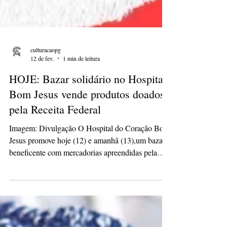
culturacaopg
12 de fev.
1 min de leitura
HOJE: Bazar solidário no Hospital
Bom Jesus vende produtos doados
pela Receita Federal
Imagem: Divulgação O Hospital do Coração Bom
Jesus promove hoje (12) e amanhã (13),um bazar
beneficente com mercadorias apreendidas pela
Receita Federal. A iniciativa ocorre no período
noturno e busca levantar recursos para manter e
ampliar projetos da instituição, direcionando os
valores arrecadados à qualificação dos serviços