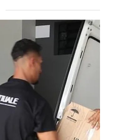
Hurlan Jesus
12 de dez. de 2023
1 min de leitura
Vaquinha busca ajuda para cirurgia
de músico ponta-grossense
Diante da necessidade urgente da cirurgia e dos
custos associados, uma vaquinha solidária foi
lançada para arrecadar fundos e apoiar o...