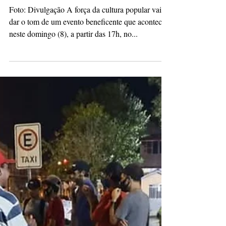
culturacaopg
6 de jun. de 2025
2 min de leitura
Encontro de ritmos e solidariedade
reúne rap e samba em ação
beneficente neste domingo (8)
Foto: Divulgação A força da cultura popular vai
dar o tom de um evento beneficente que acontece
neste domingo (8), a partir das 17h, no...