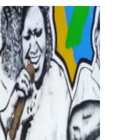
e solidariedade em ação social
contínua nas ruas de Ponta Grossa
Foto: Divulgação| Gueto em Movimento O rap
deixou os palcos e ganhou as calçadas. Criado em
2019 no contexto efervescente da cena hip hop...