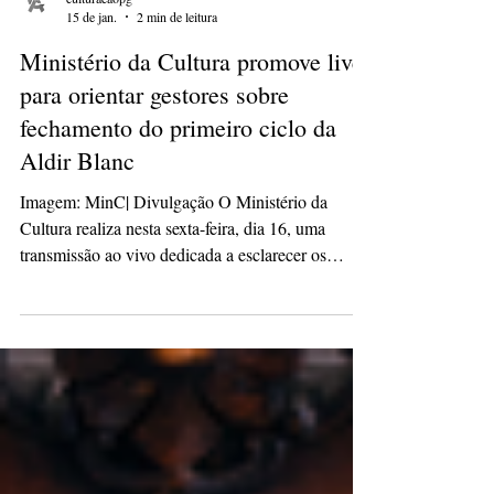
culturacaopg
15 de jan.
2 min de leitura
Ministério da Cultura promove live
para orientar gestores sobre
fechamento do primeiro ciclo da
Aldir Blanc
Imagem: MinC| Divulgação O Ministério da
Cultura realiza nesta sexta-feira, dia 16, uma
transmissão ao vivo dedicada a esclarecer os
procedimentos finais do Ciclo 1 da Política
Nacional Aldir Blanc de Fomento à Cultura. A
atividade virtual começa às 14h30 e é direcionada
a gestores públicos municipais, estaduais e do
Distrito Federal, que ainda precisam cumprir
etapas obrigatórias até o dia 30 de janeiro. A