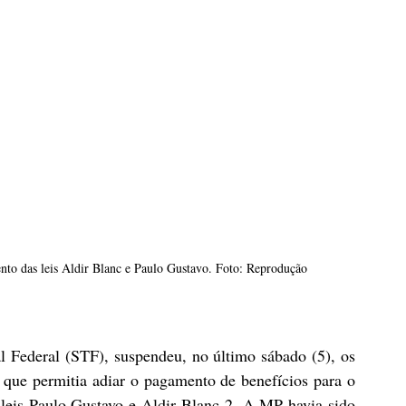
nto das leis Aldir Blanc e Paulo Gustavo. Foto: Reprodução
Federal (STF), suspendeu, no último sábado (5), os 
que permitia adiar o pagamento de benefícios para o 
 leis Paulo Gustavo e Aldir Blanc 2. A MP havia sido 