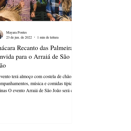
Mayara Pontes
23 de jun. de 2022
1 min de leitura
ácara Recanto das Palmeiras
nvida para o Arraiá de São
ão
vento terá almoço com costela de chão e
mpanhamentos, música e comidas típicas
inas O evento Arraiá de São João será dia
de...