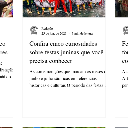
Redação
25 de jun. de 2023
3 min de leitura
ico
Confira cinco curiosidades
Fe
ares
sobre festas juninas que você
fo
precisa conhecer
co
ue
festação da
As comemorações que marcam os meses de
A c
raiá do
junho e julho são ricas em referências
Art
históricas e culturais O período das festas
per
juninas e...
Pon