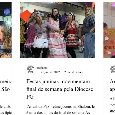
Redação
10 de jun. de 2022
2 min de leitura
lmeiras
Festas juninas movimentam
Ar
e São
final de semana pela Diocese de
ap
PG
Alé
'pe
de chão e
‘Arraiá da Paz’ reúne jovens na Shalom; festa
suc
s típicas
é uma das tantas do final de semana As