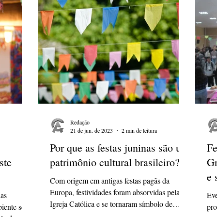
Redação
21 de jun. de 2023
2 min de leitura
Por que as festas juninas são um
Fe
ste
patrimônio cultural brasileiro?
Gr
e 
Com origem em antigas festas pagãs da
Europa, festividades foram absorvidas pela
las
Eve
Igreja Católica e se tornaram símbolo de
biente será
pro
tradições...