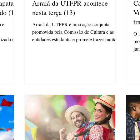
apata
Arraiá da UTFPR acontece
Ca
ado (10)
nesta terça (13)
Vo
tr
a e
Arraiá da UTFPR é uma ação conjunta
promovida pela Comissão de Cultura e as
O '
lizada no
entidades estudantis e promete trazer muitas
mom
atrações O...
jun