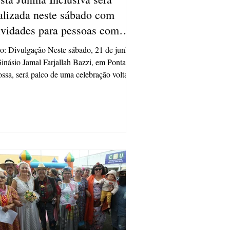
alizada neste sábado com
ividades para pessoas com
ficiência em Ponta Grossa
Divulgação Neste sábado, 21 de junho ,
násio Jamal Farjallah Bazzi, em Ponta
ssa, será palco de uma celebração voltada