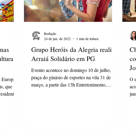
Redação
24 de jun. de 2022
1 min de leitura
inas
Grupo Heróis da Alegria realiza
Ch
ltura
Arraiá Solidário em PG
co
Jo
Evento acontece no domingo 10 de julho, na
praça do ginásio de esportes na vila 31 de
a Europa e
O e
março, a partir das 13h Entretenimento,
ãs, que
aco
animação e...
residente
jun
25 