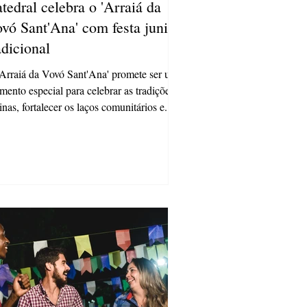
tedral celebra o 'Arraiá da
vó Sant'Ana' com festa junina
adicional
Arraiá da Vovó Sant'Ana' promete ser um
ento especial para celebrar as tradições
inas, fortalecer os laços comunitários e...