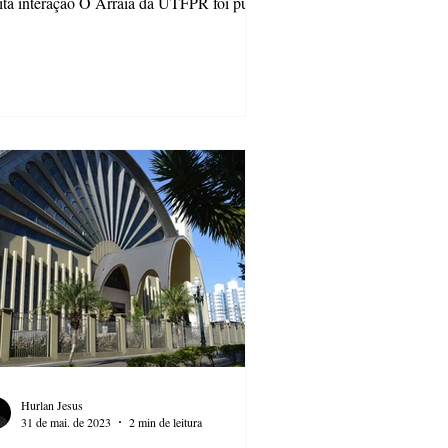
ta interação O Arraiá da UTFPR foi pura
ersão. O evento...
Hurlan Jesus
31 de mai. de 2023
2 min de leitura