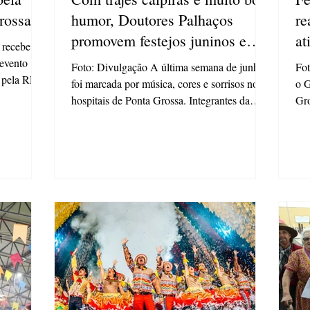
rossa
humor, Doutores Palhaços
re
promovem festejos juninos em
at
 recebe
hospitais e lares de longa
de
 evento
Foto: Divulgação A última semana de junho
Foto: 
e pela RPC,
permanência em PG
foi marcada por música, cores e sorrisos nos
o Gi
 Sesc
hospitais de Ponta Grossa. Integrantes da
Gro
 às 15
ONG...
à...
atrações
e comidas
e da banca
cionalmente
cesso em