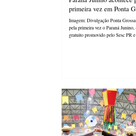
primeira vez em Ponta G
Imagem: Divulgação Ponta Grossa
pela primeira vez o Paraná Junino,
gratuito promovido pelo Sesc PR 
que acontece neste sábado (06), no
Estação Saudade. O evento começa
horas e vai até às 21 horas e reúne 
culturais, apresentações artísticas 
típicas de festa junina. A programação conta
com o show do cantor João Triska 
Tchê Garotos, que é conhecida na
por faixas musicais que fizeram su
novelas,