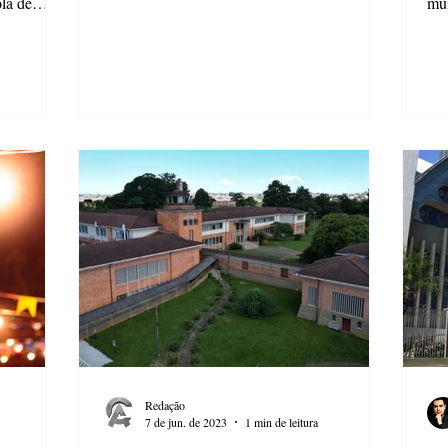
ola de
mui
div
Redação
7 de jun. de 2023
1 min de leitura