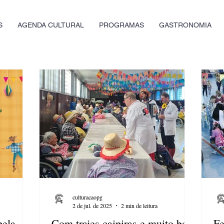
S
AGENDA CULTURAL
PROGRAMAS
GASTRONOMIA
culturacaopg
2 de jul. de 2025
2 min de leitura
pela
Com trajes caipiras e muito bom
Fe