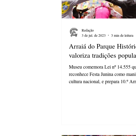
Redação
3 de jul. de 2023
3 min de leitura
Arraiá do Parque Histór
valoriza tradições popul
Museu comemora Lei nº 14.555 q
reconhece Festa Junina como mani
cultura nacional, e prepara 10.º Ar
Parque Os meses...